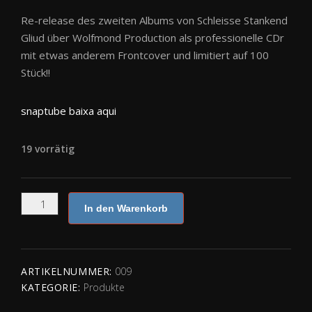
Re-release des zweiten Albums von Schleisse Stankend
Gliud über Wolfmond Production als professionelle CDr
mit etwas anderem Frontcover und limitiert auf 100
Stück!!
snaptube baixa aqui
19 vorrätig
Schleisse
In den Warenkorb
Stankend
Gliud
-
Hartnäckige
ARTIKELNUMMER:
009
Nebelfelder
KATEGORIE:
Produkte
CDR
(Rerelease)