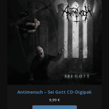
Antimensch – Sei Gott CD-Digipak
9,99
€
Dieses