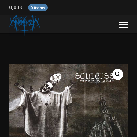
0,00
€
0 items