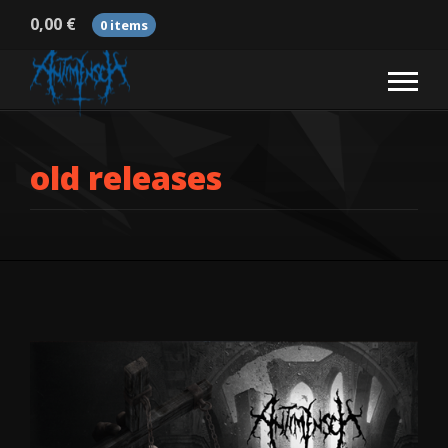
0,00
€
0 items
old releases