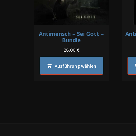
Antimensch – Sei Gott –
Ant
Bundle
28,00
€
Dieses
Ausführung wählen
Produkt
weist
mehrere
Varianten
auf.
Die
Optionen
können
auf
der