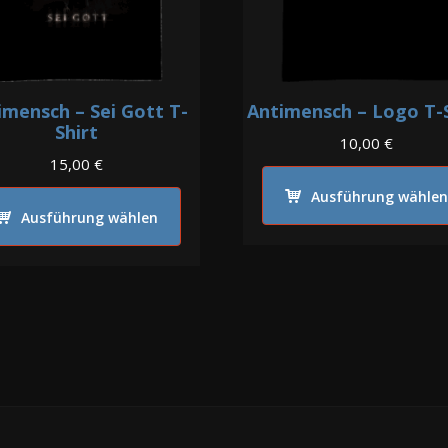
imensch – Sei Gott T-
Antimensch – Logo T-S
Shirt
10,00
€
15,00
€
Dieses
Ausführung wählen
Ausführung wählen
Produkt
weist
mehrere
Varianten
auf.
Die
Optionen
können
auf
der