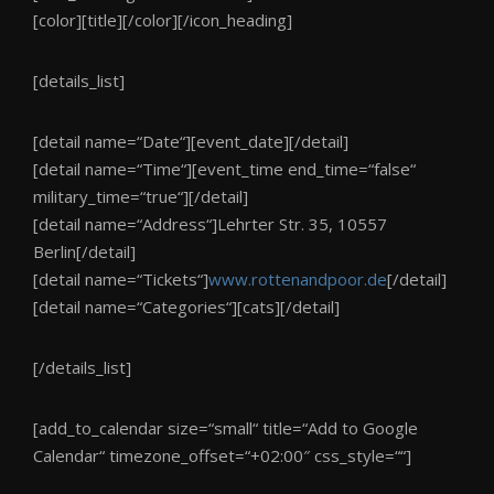
[color][title][/color][/icon_heading]
[details_list]
[detail name=“Date“][event_date][/detail]
[detail name=“Time“][event_time end_time=“false“
military_time=“true“][/detail]
[detail name=“Address“]Lehrter Str. 35, 10557
Berlin[/detail]
[detail name=“Tickets“]
www.rottenandpoor.de
[/detail]
[detail name=“Categories“][cats][/detail]
[/details_list]
[add_to_calendar size=“small“ title=“Add to Google
Calendar“ timezone_offset=“+02:00″ css_style=““]