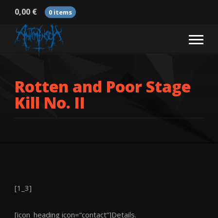
0,00
€
0 items
Rotten and Poor Stage
Kill No. II
[1_3]
[icon_heading icon=“contact“]Details.