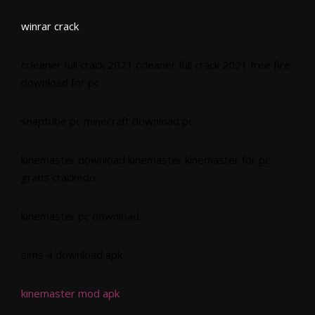
winrar crack
ccleaner full crack 2021
ccleaner full crack 2021
free fire
download for pc
snaptube pc
minecraft download pc
kinemaster download
kinemaster
kinemaster for pc
gratis
crackedo
kinemaster pc download
sims 4 download apk
kinemaster mod apk