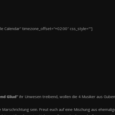
gle Calendar“ timezone_offset=“+02:00″ css_style=““]
end Gliud“
ihr Unwesen treibend, wollen die 4 Musiker aus Gube
 die Marschrichtung sein. Freut euch auf eine Mischung aus ehemal