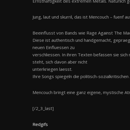
Ernsthaftigkeit des extremen Metals. Natürlich
Jung, laut und skurril, das ist Mencouch – fuenf a
Beeinflusst von Bands wie Rage Against The Mac
Diese ist authentisch und handgemacht, gepraegt
neuen Einfluessen zu
verschliessen. In ihren Texten befassen sie si
steht, sich davon aber nicht
unterkriegen laesst.
Ihre Songs spiegeln die politisch-sozialkritische
Mencouch bringt eine ganz eigene, mystische At
[/2_3_last]
Redgifs