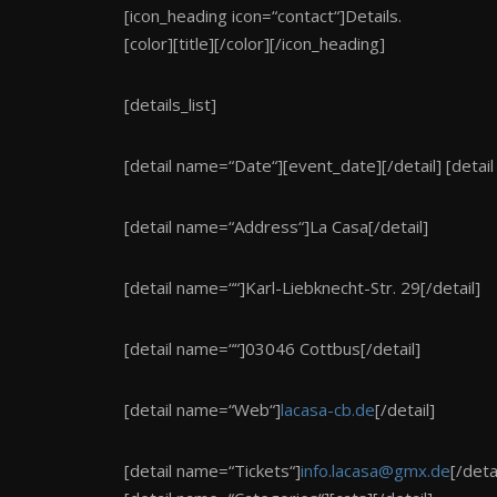
[icon_heading icon=“contact“]Details.
[color][title][/color][/icon_heading]
[details_list]
[detail name=“Date“][event_date][/detail] [detai
[detail name=“Address“]La Casa[/detail]
[detail name=““]Karl-Liebknecht-Str. 29[/detail]
[detail name=““]03046 Cottbus[/detail]
[detail name=“Web“]
lacasa-cb.de
[/detail]
[detail name=“Tickets“]
info.lacasa@gmx.de
[/detai