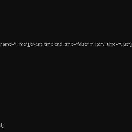
l name=“Time“][event_time end_time=“false“ military_time=“true“][
l]