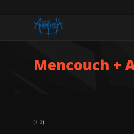
Mencouch + 
[1_3]