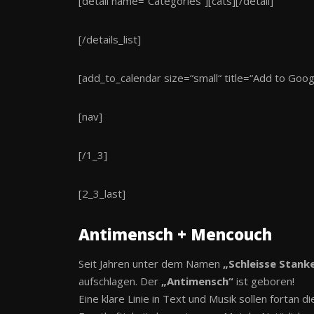
[detail name=“Categories“][cats][/detail]
[/details_list]
[add_to_calendar size=“small“ title=“Add to Goo
[nav]
[/1_3]
[2_3_last]
Antimensch + Mencouch
Seit Jahren unter dem Namen
„Schleisse Stank
aufschlagen. Der
„Antimensch“
ist geboren!
Eine klare Linie in Text und Musik sollen fortan