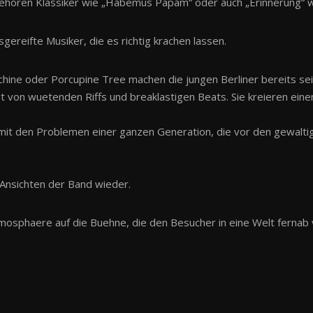
 gehören Klassiker wie „Habemus Papam“ oder auch „Erinnerung“ w
usgereifte Musiker, die es richtig krachen lassen.
hine oder Porcupine Tree machen die jungen Berliner bereits se
 von wuetenden Riffs und breaklastigen Beats. Sie kreieren ein
ch mit den Problemen einer ganzen Generation, die vor den gewa
n Ansichten der Band wieder.
mosphaere auf die Buehne, die den Besucher in eine Welt fernab